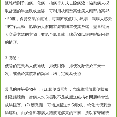
液堆積則予拍痰、化痰、抽痰等方式去除痰液；協助病人採
取舒適的半坐臥或坐姿，可利用枕頭墊高使病人頭部抬高45
~90度，保持空氣的流通，可開窗或使用小風扇，讓病人感受
到空氣流動。協助病人解開衣釦或胸罩使其放鬆，盡量讓病
人穿著寬鬆的衣物，並給予氧氣或止喘葯物以緩解呼吸困難
的情形。
3.便秘：
便秘的定義為大便過硬，排便困難且排便次數低於三天一
次，或低於其慣常的頻率，均可定義為便祕。
常見的便祕藥物有： (1).糞便成形劑，含纖維增加糞便體積
刺激腸蠕動，當病人水份攝取不足或腸道結構有問題時會造
成腸阻塞。(2).鹽劑類，可增加腸道水份吸收、軟化大便刺激
腸蠕動。由於會影響病人體液電解質的平衡，所以有腎臟或