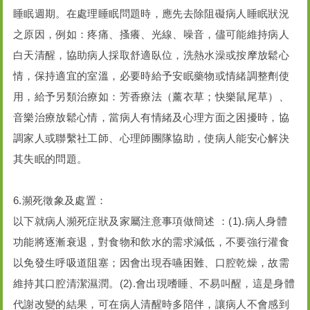
睡眠週期。在處理睡眠問題時，應先去除阻礙病人睡眠狀況
之原因，例如：疼痛、搔癢、光線、噪音，儘可能維持病人
白天清醒，協助病人採取舒適臥位，洗熱水澡或按摩放鬆心
情，保持適宜的室溫，必要時給予安眠藥物或情緒調整劑使
用，給予另類治療如：芳香療法（薰衣草；快樂鼠尾草）、
音樂治療放鬆心情，當病人有情緒及心理方面之困擾時，協
調家人或聯繫社工師、心理師團隊協助，使病人能安心解決
其失眠的問題。
6.瀕死徵象及處置：
以下就病人瀕死症狀及家屬注意事項做簡述 ：(1).病人身體
功能將逐漸衰退，對食物和飲水的需求減低，不要強行灌食
以免發生呼吸道阻塞；因會出現吞嚥困難、口腔乾燥，故需
維持其口腔清潔濕潤。(2).會出現嗜睡、不易叫醒，這是身體
代謝改變的結果，可在病人清醒時多陪伴，讓病人不會感到