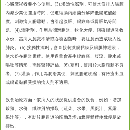
心臟衰竭者要小心使用。(3).滲透性瀉劑，可使水份排入腸腔
內減少糞便運送時間，促進結腸內細菌分解降低腸道酸鹼
度。刺激病人腸蠕動，會引起腹脹、腸絞痛或胃脹氣等問
題。(4).潤滑劑，作用為潤滑腸道、軟化大便、阻礙腸道吸收
水份。當病人意識不清或吞嚥困難時，要注意勿造成吸入性
肺炎。 (5).接觸性瀉劑，會直接刺激腸黏膜及腸肌神經叢，
使水份在腸道累積。使用過量會產生腹絞痛、腹瀉、脫水或
嘔吐等情形，需經醫師評估。(6).塞劑，使用於大腸蠕動不良
者。(7).灌腸，作用為潤滑糞便、刺激腸道收縮，有痔瘡出血
或腸道黏膜受損的病人則不適用。
飲食治療方面：依病人的狀況提供適合的飲食，例如：增加
穀類、水份、纖維質的攝取（蔬菜、水果、黑棗汁、紫露、
果汁等），有助於腸胃道的蠕動及增加糞便體積使糞便易於
排出。