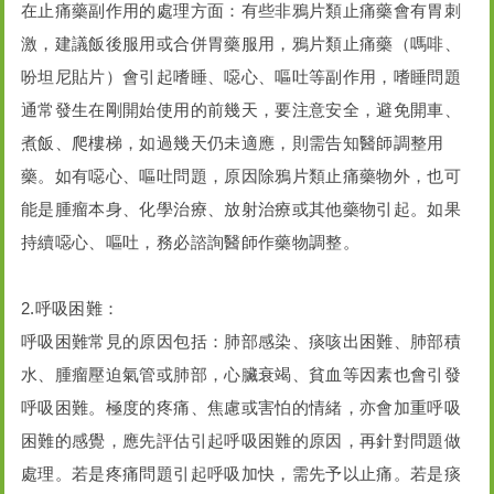
在止痛藥副作用的處理方面：有些非鴉片類止痛藥會有胃刺
激，建議飯後服用或合併胃藥服用，鴉片類止痛藥（嗎啡、
吩坦尼貼片）會引起嗜睡、噁心、嘔吐等副作用，嗜睡問題
通常發生在剛開始使用的前幾天，要注意安全，避免開車、
煮飯、爬樓梯，如過幾天仍未適應，則需告知醫師調整用
藥。如有噁心、嘔吐問題，原因除鴉片類止痛藥物外，也可
能是腫瘤本身、化學治療、放射治療或其他藥物引起。如果
持續噁心、嘔吐，務必諮詢醫師作藥物調整。
2.呼吸困難：
呼吸困難常見的原因包括：肺部感染、痰咳出困難、肺部積
水、腫瘤壓迫氣管或肺部，心臟衰竭、貧血等因素也會引發
呼吸困難。極度的疼痛、焦慮或害怕的情緒，亦會加重呼吸
困難的感覺，應先評估引起呼吸困難的原因，再針對問題做
處理。若是疼痛問題引起呼吸加快，需先予以止痛。若是痰