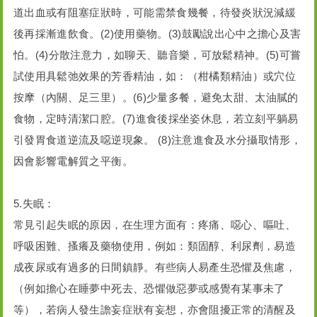
道出血或有阻塞症狀時，可能需禁食幾餐，待發炎狀況減緩
後再採漸進飲食。(2)使用藥物。(3)鼓勵說出心中之擔心及害
怕。(4)分散注意力，如聊天、聽音樂，可放鬆精神。(5)可嘗
試使用具鬆弛效果的芳香精油，如：（柑橘類精油）或穴位
按摩（內關、足三里）。(6)少量多餐，避免太甜、太油膩的
食物，定時清潔口腔。(7)進食後採坐姿休息，若立刻平躺易
引發胃食道逆流及噁逆現象。 (8)注意進食及水分攝取情形，
因會影響電解質之平衡。
5.失眠：
常見引起失眠的原因，在生理方面有：疼痛、噁心、嘔吐、
呼吸困難、搔癢及藥物使用，例如：類固醇、利尿劑，易造
成夜尿或有過多的日間鎮靜。有些病人易產生恐懼及焦慮，
（例如擔心在睡夢中死去、恐懼做惡夢或感覺有某事未了
等），若病人發生譫妄症狀有妄想，亦會阻擾正常的清醒及