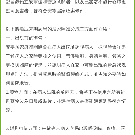
記登錄預立安寧緩和醫療意願者，以及已簽署不施行心肺復
甦同意書者，皆符合安寧居家收案條件。
以下將癌症末期病患的居家照護分成二方面作介紹：
一、出院前的準備：
安寧居家療護團隊會在病人出院前訪視病人，探視時會詳盡
了解病人返家時藥物之使用、營養照顧、身體照顧、管路之
更換與照顧的情況，並說明病人在家中可能出現的緊急狀況
與處理方法，提供緊急時的醫療聯絡方式，並告知必要時如
何回院處置。
1.藥物方面：在病人出院的前兩天，會將正在使用之所有針
劑藥物改為口服或貼片，並評估病人是否能適應調整後之情
況。
2.輔具租借方面：由於癌末病人容易出現呼吸喘、疼痛、惡