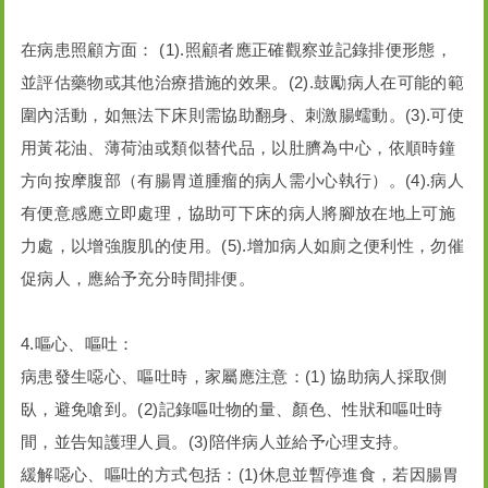
在病患照顧方面： (1).照顧者應正確觀察並記錄排便形態，
並評估藥物或其他治療措施的效果。(2).鼓勵病人在可能的範
圍內活動，如無法下床則需協助翻身、刺激腸蠕動。(3).可使
用黃花油、薄荷油或類似替代品，以肚臍為中心，依順時鐘
方向按摩腹部（有腸胃道腫瘤的病人需小心執行）。(4).病人
有便意感應立即處理，協助可下床的病人將腳放在地上可施
力處，以增強腹肌的使用。(5).增加病人如廁之便利性，勿催
促病人，應給予充分時間排便。
4.嘔心、嘔吐：
病患發生噁心、嘔吐時，家屬應注意：(1) 協助病人採取側
臥，避免嗆到。(2)記錄嘔吐物的量、顏色、性狀和嘔吐時
間，並告知護理人員。(3)陪伴病人並給予心理支持。
緩解噁心、嘔吐的方式包括：(1)休息並暫停進食，若因腸胃