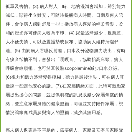
孤單及害怕。(3).病人對人、時、地的混淆會增加，辨別能力
減低，顯得坐立難安，可隨時提醒病人時間、日期及何人陪
伴，會使病人感到舒服一些；播放病人喜愛的輕柔音樂，柔
和的燈光亦可使病人較為平靜。(4).尿量逐漸減少，反應差、
大小便失禁，可以放置護墊或尿布，協助病人維持清潔舒
適。(5).由於病人吞嚥反射差，口水及分泌物無力咳出，有時
有痰音卻抽不到，會發出「嘎嘎音」，協助抬高床頭，病人
呼吸會較順暢，也可於耳後貼scopolamine減少口水分泌。
(6)視力和聽力逐漸變得模糊，聽力是最後消失，可在病人耳
邊說一些讓他安心的話。(7).在家屬情緒方面，此時可鼓勵家
屬提出擔心的問題，並提供明確的訊息以減少家屬焦慮的情
緒，並注意家屬身體的健康照顧，同理並支持陪伴家屬，視
情況讓家庭成員參與病人的照顧，減少其無用感。
癌末病人返家是不容易的，需要病人、家屬及安寧居家團隊