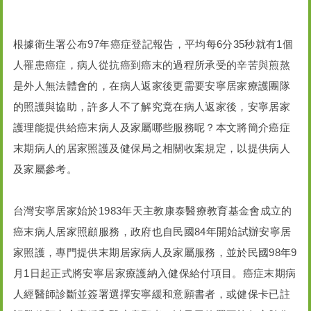
根據衛生署公布97年癌症登記報告，平均每6分35秒就有1個
人罹患癌症，病人從抗癌到癌末的過程所承受的辛苦與煎熬
是外人無法體會的，在病人返家後更需要安寧居家療護團隊
的照護與協助，許多人不了解究竟在病人返家後，安寧居家
護理能提供給癌末病人及家屬哪些服務呢？本文將簡介癌症
末期病人的居家照護及健保局之相關收案規定，以提供病人
及家屬參考。
台灣安寧居家始於1983年天主教康泰醫療教育基金會成立的
癌末病人居家照顧服務，政府也自民國84年開始試辦安寧居
家照護，專門提供末期居家病人及家屬服務，並於民國98年9
月1日起正式將安寧居家療護納入健保給付項目。癌症末期病
人經醫師診斷並簽署選擇安寧緩和意願書者，或健保卡已註