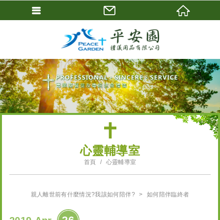
會員登入
會員登入(燈箱)
加入會員
忘記密碼
密碼修改
訂單查詢
個人資料修改
心靈輔導室
會員登出
首頁
心靈輔導室
填寫匯款通知
親人離世前有什麼情況?我該如何陪伴?
如何陪伴臨終者