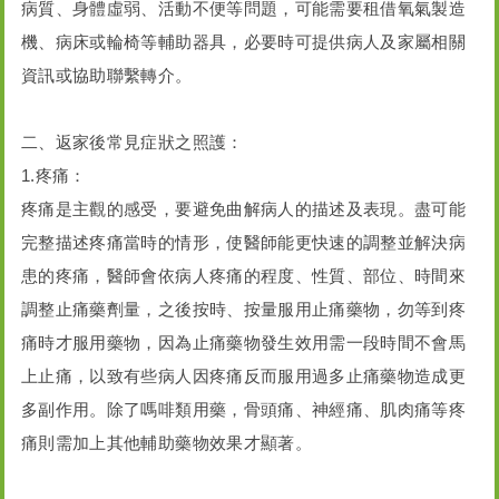
病質、身體虛弱、活動不便等問題，可能需要租借氧氣製造
機、病床或輪椅等輔助器具，必要時可提供病人及家屬相關
資訊或協助聯繫轉介。
二、返家後常見症狀之照護：
1.疼痛：
疼痛是主觀的感受，要避免曲解病人的描述及表現。盡可能
完整描述疼痛當時的情形，使醫師能更快速的調整並解決病
患的疼痛，醫師會依病人疼痛的程度、性質、部位、時間來
調整止痛藥劑量，之後按時、按量服用止痛藥物，勿等到疼
痛時才服用藥物，因為止痛藥物發生效用需一段時間不會馬
上止痛，以致有些病人因疼痛反而服用過多止痛藥物造成更
多副作用。除了嗎啡類用藥，骨頭痛、神經痛、肌肉痛等疼
痛則需加上其他輔助藥物效果才顯著。